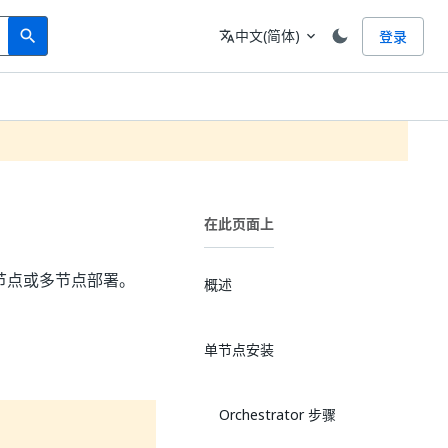
Search
语言
中文(简体)
登录
search
translate
expand_more
在此页面上
进行单节点或多节点部署。
概述
单节点安装
Orchestrator 步骤