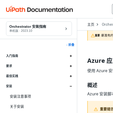
Open
主页
Orches
Dropd
Orchestrator 安装指南
to
单机版
·
2023.10
choose
新发布内
重要 :
product
- 折叠
入门指南
Azure
要求
使用 Azure
最佳实践
概述
安装
Azure 安装
安装注意事项
关于安装
重要提