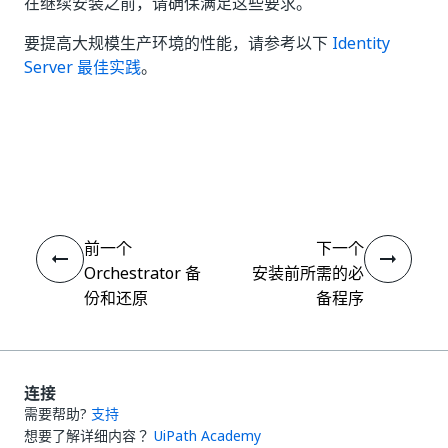
在继续安装之前，请确保满足这些要求。
要提高大规模生产环境的性能，请参考以下
Identity
Server 最佳实践
。
是
否
thumb_up
thumb_down
前一个
下一个
Orchestrator 备
安装前所需的必
份和还原
备程序
连接
需要帮助?
支持
想要了解详细内容？
UiPath Academy