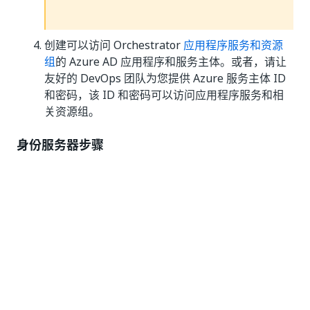
创建可以访问 Orchestrator
应用程序服务和资源
组
的 Azure AD 应用程序和服务主体。或者，请让
友好的 DevOps 团队为您提供 Azure 服务主体 ID
和密码，该 ID 和密码可以访问应用程序服务和相
关资源组。
身份服务器步骤
在 Azure 门户的“应用程序服务”下，使用自定义名
称（例如
）创建新的应用程序服
UiPathIdentity
务。创建网页应用程序时，请确保选择堆栈
.NET
。有关详细信息，请参阅
Microsoft 官方
Core 3.1
文件
。
在网页应用程序的
配置
>
连接字符串
中设置数据库
连接字符串，名称为
。例如，
DefaultConnection
Server=13.13.13.13;Initial