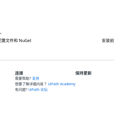
是
否
thumb_up
thumb_down
个
置文件和 NuGet
安装前
连接
保持更新
需要帮助?
支持
想要了解详细内容？
UiPath Academy
有问题?
UiPath 论坛