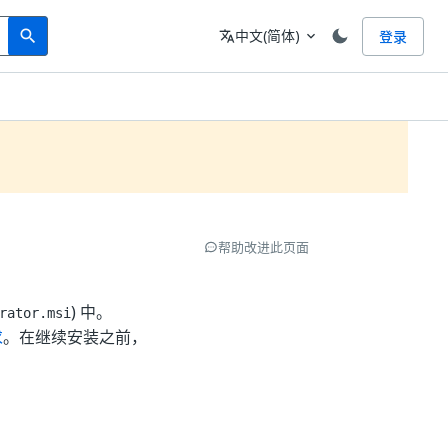
Search
语言
中文(简体)
登录
search
translate
expand_more
帮助改进此页面
) 中。
rator.msi
求
。在继续安装之前，