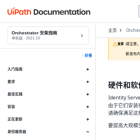
Open
主页
Orches
Dropd
Orchestrator 安装指南
to
单机版
·
2021.10
choose
请注意，
重要 :
product
新发布内
- 折叠
入门指南
要求
硬件和软
最佳实践
Identity Se
由于它们安装在一
安装
请确保满足这
正在更新
要提高大规模
身份服务器