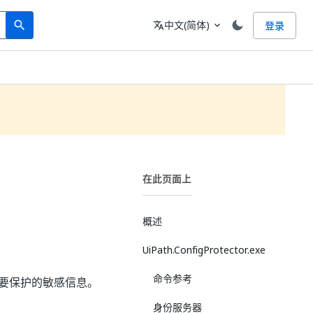
Search
语言
中文(简体)
登录
search
translate
expand_more
在此页面上
概述
UiPath.ConfigProtector.exe
命令参考
要保护的敏感信息。
身份服务器