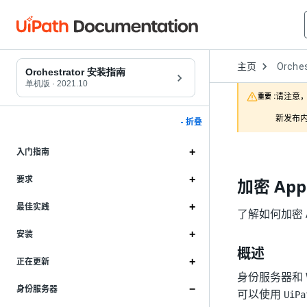
Open
主页
Orches
Dropd
Orchestrator 安装指南
to
单机版
·
2021.10
choose
请注意，
重要 :
product
新发布内
- 折叠
入门指南
要求
加密 AppS
最佳实践
了解如何加密 App
安装
概述
正在更新
身份服务器和 W
身份服务器
可以使用
UiPa