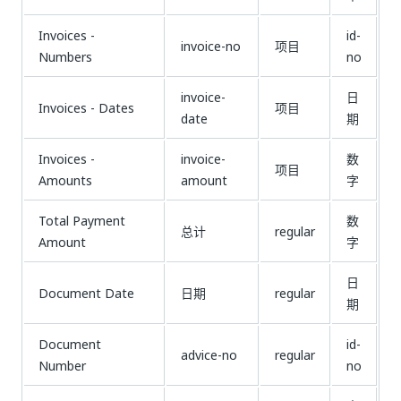
Invoices -
id-
invoice-no
项目
Numbers
no
invoice-
日
Invoices - Dates
项目
date
期
Invoices -
invoice-
数
项目
Amounts
amount
字
Total Payment
数
总计
regular
Amount
字
日
Document Date
日期
regular
期
Document
id-
advice-no
regular
Number
no