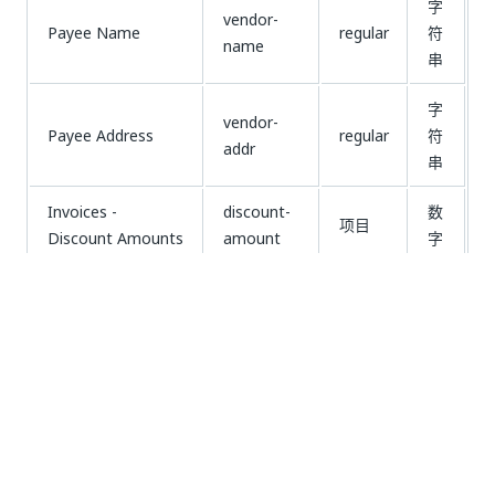
字
vendor-
Payee Name
regular
符
name
串
字
vendor-
Payee Address
regular
符
addr
串
Invoices -
discount-
数
项目
Discount Amounts
amount
字
Invoices - Net
net-
数
项目
Amounts
amount
字
payment-
日
Payment Date
regular
date
期
不
币种
币种
分类
适
用