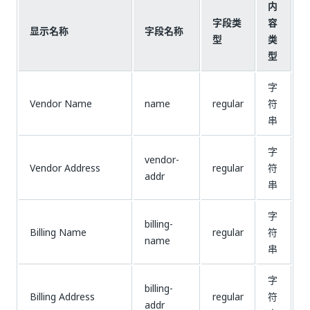
内
字段类
容
显示名称
字段名称
型
类
型
字
Vendor Name
name
regular
符
串
字
vendor-
Vendor Address
regular
符
addr
串
字
billing-
Billing Name
regular
符
name
串
字
billing-
Billing Address
regular
符
addr