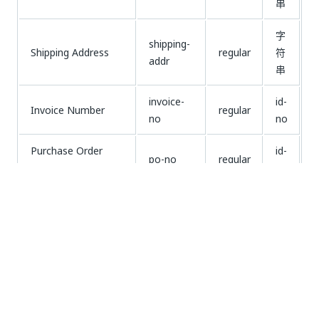
串
字
shipping-
Shipping Address
regular
符
addr
串
invoice-
id-
Invoice Number
regular
no
no
Purchase Order
id-
po-no
regular
Number
no
vendor-
id-
Vendor VAT Number
regular
vat-no
no
日
Document Date
日期
regular
期
数
Tax Amount
tax
regular
字