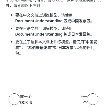
外，请考虑以下准则：
要在中文文档上训练模型，请使用
DocumentUnderstanding
包或
中国发票
包。
要在日语文档上训练模型，请使用
DocumentUnderstanding
包或
日本发票
包。
要在拉丁语脚本文档上训练模型，请使用
“中国发
票”
、
“希伯来语发票”
或
“日本发票”
以外的任何
包。
是
否
thumb_up
thumb_down
前一个
下一
OCR 服
个