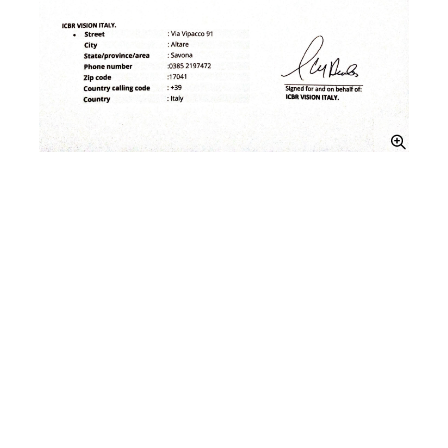
是
否
thumb_up
thumb_down
前一个
下一个
CMS1500 - ML
财务报表
包
(Financial
statements) -
ML 包