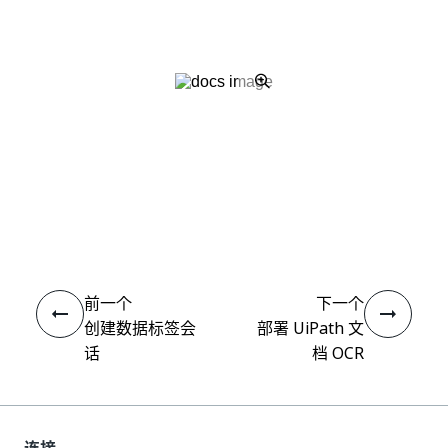
是
否
thumb_up
thumb_down
前一个
下一个
创建数据标签会
部署 UiPath 文
话
档 OCR