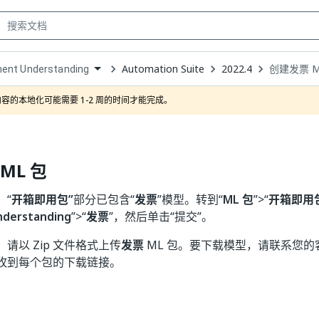
Automation Suite
2022.4
创建发票 M
ent Understanding
own
容的本地化可能需要 1-2 周的时间才能完成。
ML 包
，“
开箱即用包”
部分已包含“
发票
”模型。转到“
ML 包
”>“
开箱即用
derstanding
”>“
发票
”，然后单击“提交”
。
请以 Zip 文件格式上传
发票
ML 包。要下载模型，请联系您的客
收到每个包的下载链接。