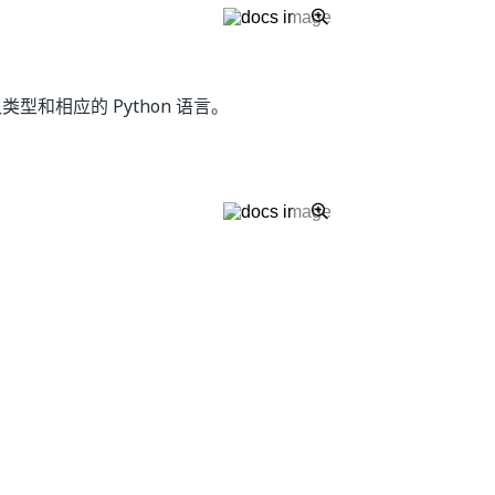
输入类型和相应的 Python 语言。
是
否
thumb_up
thumb_down