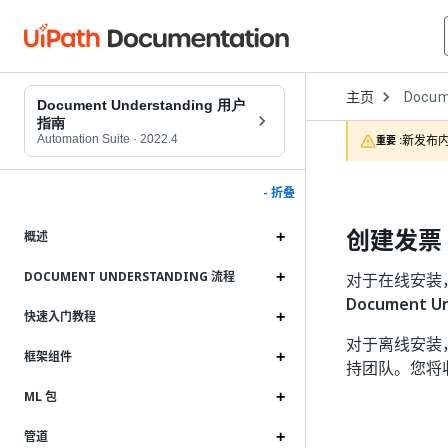
Open
主页
Docum
Dropd
Document Understanding 用户
to
指南
choose
Automation Suite
·
2022.4
新发布内
重要 :
product
- 折叠
创建发票 
概述
DOCUMENT UNDERSTANDING 流程
对于在线安装
Document Un
快速入门教程
对于离线安装，
框架组件
持团队。您将
ML 包
管道