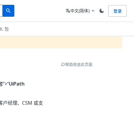
Search
语言
中文(简体)
登录
search
translate
expand_more
L 包
帮助改进此页面
包
”>“
UiPath
户经理、CSM 或支