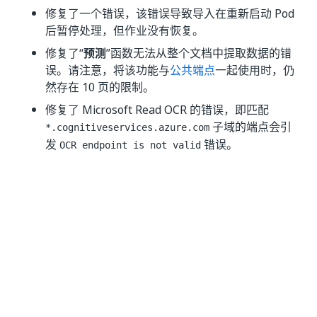
修复了一个错误，该错误导致导入在重新启动 Pod
后暂停处理，但作业没有恢复。
修复了“
预测
”函数无法从整个文档中提取数据的错
误。请注意，将该功能与
公共端点
一起使用时，仍
然存在 10 页的限制。
修复了 Microsoft Read OCR 的错误，即匹配
子域的端点会引
*.cognitiveservices.azure.com
发
错误。
OCR endpoint is not valid
修复了导致 Document Manager 数据集的导入内
容在超过 10 页的文档上会混淆页面的错误。
修复了一个错误，该错误在选择“所有已加标签
”选
项时会导致下载或导出空数据集或完整数据集的一
小部分。
已知问题
最大导入大小从
2GB 或 2000 页
减少到
1GB 或
2000 页
。