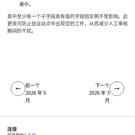
果中。
其中至少有一个子字段具有值的字段组实例不受影响。此
更改可防止验证站点中出现空的工件，从而减少人工审核
期间的干扰。
是
否
thumb_up
thumb_down
前一个
下一个
2026 年 5
2026 年 3
月
月
连接