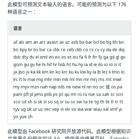
此模型可预测文本输入的语言。可能的预测为以下 176
种语言之一：
语言
af als am an arz asast av az azb ba bar bcl be bg bh bn
bo bpy br bs bxr ca cbk ce ceb ckb co cs cv cy da de diq
dsb dty dv el eml en eo es et eu fa fi fr frr fy ga gd gl gn
gom gu gv he hi hif hr hsb ht hu hy ia id ie ilo io io is it
ja jbo jv ka kk km kn ko krc ku kv kw ky la lb lez li lmo lo
lrc lt lv mai mg mhr min mk ml mn mr mrj ms mt mwl
my myv mzn nah nap nds ne new nl nn no oc 或 os pa
pam pfl pl pms pnb ps pt qu rm ro ru rue sa sah sc scn
sco sd sh si sk sl so sq sr su sv sw ta te tg th tk tl tr tt
tyv ug uk ur uz vec vep vi vls vo wa war wuu xal xmf yi
yo yue zh
此模型由 Facebook 研究院开放源代码。此模型根据知识
共享署名份额许可证 3.0，使用来自维基百科、Tatoeba