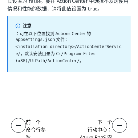
其设置为
。要在 Action Center 中选择不发送使用
false
情况和性能的数据，请将此值设置为
。
true
注意
：可在以下位置找到 Actions Center 的
文件：
appsettings.json
<installation_directory>/ActionCenterServic
，默认安装目录为
e/
C:/Program Files
。
(x86)/UiPath/ActionCenter/
是
否
thumb_up
thumb_down
前一个
下一个
命令行参
行动中心：
数
Azure PaaS 安