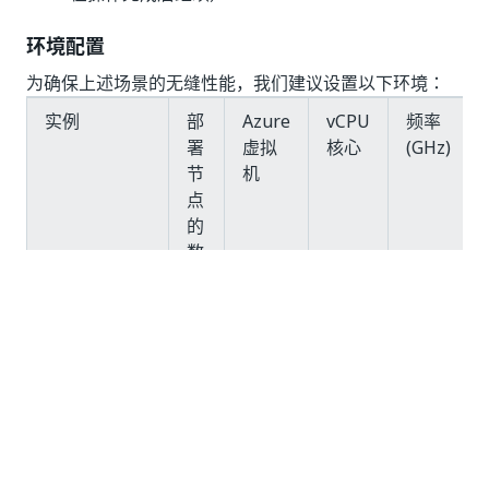
环境配置
为确保上述场景的无缝性能，我们建议设置以下环境：
实例
部
Azure
vCPU
频率
署
虚拟
核心
(GHz)
节
机
点
的
数
量
Action
3
B2s
2
2.0
Center
Orchestrator
10
F16
16
2.0
SQL 服务器
1
F32
32
2.0