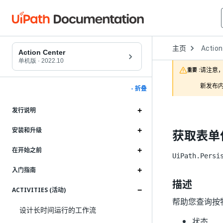
Open
主页
Action
Dropd
Action Center
to
单机版
·
2022.10
choose
请注意，
重要 :
product
新发布内
- 折叠
发行说明
安装和升级
获取表单
在开始之前
UiPath.Persi
入门指南
描述
ACTIVITIES (活动)
帮助您查询按
设计长时间运行的工作流
状态