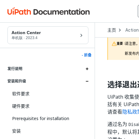
Open
主页
Action
Dropd
Action Center
to
单机版
·
2023.4
choose
请注意，
重要 :
product
新发布内
- 折叠
发行说明
安装和升级
选择退出
软件要求
UiPath 
括有关 UiP
硬件要求
请查看
隐私政
Prerequisites for installation
通过名为
Disa
安装
程中，默认将