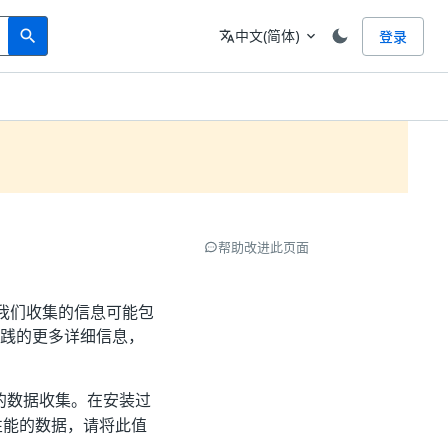
Search
语言
中文(简体)
登录
search
translate
expand_more
帮助改进此页面
er。我们收集的信息可能包
私实践的更多详细信息，
r 中的数据收集。在安装过
况和性能的数据，请将此值