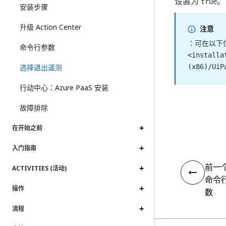
设置为
。
true
安装步骤
升级 Action Center
注意
：可在以下位置
命令行参数
<installa
选择退出遥测
(x86)/UiP
行动中心：Azure PaaS 安装
故障排除
在开始之前
入门指南
前一
ACTIVITIES (活动)
命令
操作
数
流程