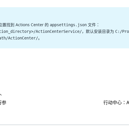
找到 Actions Center 的
文件：
appsettings.json
，默认安装目录为
tion_directory>/ActionCenterService/
C:/Pro
。
ath/ActionCenter/
是
否
thumb_up
thumb_down
个
行参
行动中心：Azu