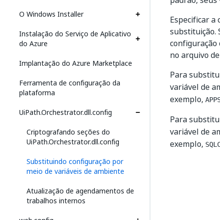
padrão, seus 
O Windows Installer
Especificar a
substituição.
Instalação do Serviço de Aplicativo
configuração
do Azure
no arquivo de
Implantação do Azure Marketplace
Para substitu
Ferramenta de configuração da
variável de a
plataforma
exemplo,
APP
UiPath.Orchestrator.dll.config
Para substitu
variável de a
Criptografando seções do
UiPath.Orchestrator.dll.config
exemplo,
SQL
Substituindo configuração por
meio de variáveis de ambiente
Atualização de agendamentos de
trabalhos internos