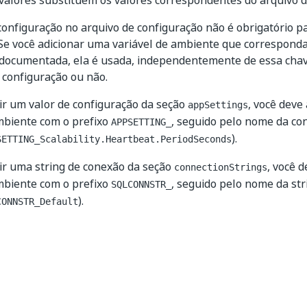
valores substituem os valores correspondentes do arquivo d
 configuração no arquivo de configuração não é obrigatório p
 Se você adicionar uma variável de ambiente que correspond
 documentada, ela é usada, independentemente de essa chave
 configuração ou não.
ir um valor de configuração da seção
, você deve
appSettings
mbiente com o prefixo
, seguido pelo nome da co
APPSETTING_
).
SETTING_Scalability.Heartbeat.PeriodSeconds
ir uma string de conexão da seção
, você 
connectionStrings
mbiente com o prefixo
, seguido pelo nome da str
SQLCONNSTR_
).
CONNSTR_Default
Sim
Não
thumb_up
thumb_down