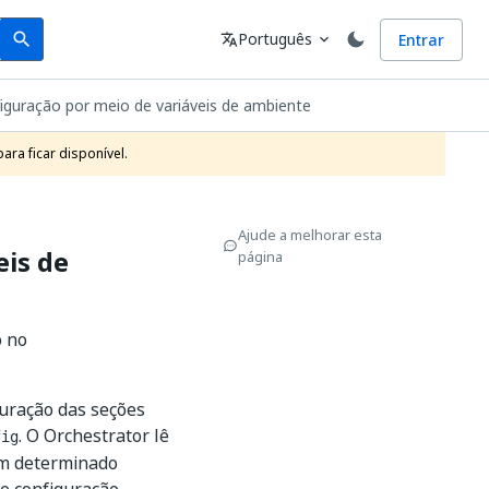
Search
Idioma
Português
Entrar
search
translate
expand_more
figuração por meio de variáveis de ambiente
ra ficar disponível.
Ajude a melhorar esta
eis de
página
o no
guração das seções
. O Orchestrator lê
fig
um determinado