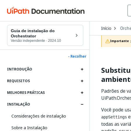
Open
Início
Orche
Dropd
Guia de instalação do
to
Orchestrator
choos
Versão independente
·
2024.10
Importante :
produc
- Recolher
Substitu
INTRODUÇÃO
ambient
REQUISITOS
Padrões de va
MELHORES PRÁTICAS
UiPath.Orches
INSTALAÇÃO
Você pode usa
Considerações de instalação
appSettings
todas as vari
Sobre a Instalação