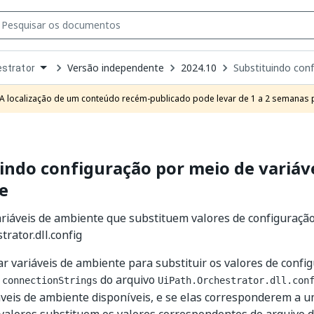
Versão independente
2024.10
Substituindo con
strator
own
e
A localização de um conteúdo recém-publicado pode levar de 1 a 2 semanas pa
t
indo configuração por meio de variáv
e
riáveis de ambiente que substituem valores de configuraçã
trator.dll.config
r variáveis de ambiente para substituir os valores de confi
e
do arquivo
connectionStrings
UiPath.Orchestrator.dll.con
áveis de ambiente disponíveis, e se elas corresponderem a 