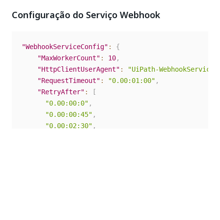
Configuração do Serviço Webhook
"WebhookServiceConfig"
:
{
"MaxWorkerCount"
:
10
,
"HttpClientUserAgent"
:
"UiPath-WebhookService/
"RequestTimeout"
:
"0.00:01:00"
,
"RetryAfter"
:
[
"0.00:00:0"
,
"0.00:00:45"
,
"0.00:02:30"
,
"0.00:05:00"
]
,
"MaxRetryRequests"
:
2
"SubscriberCircuitBreakerExpirationSeconds"
:
6
}
,
RequestsTimeout