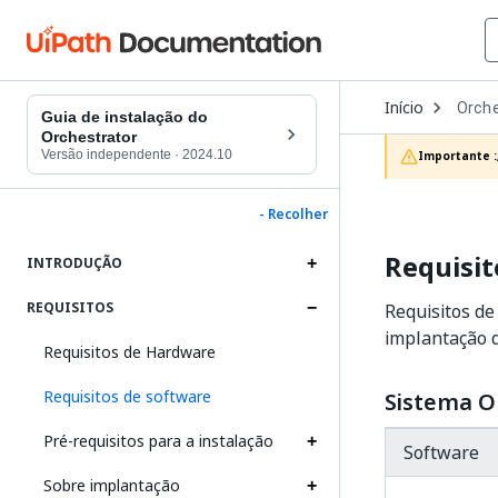
Open
Início
Orche
Dropd
Guia de instalação do
to
Orchestrator
choos
Versão independente
·
2024.10
Importante :
produc
- Recolher
Requisit
INTRODUÇÃO
REQUISITOS
Requisitos d
implantação 
Requisitos de Hardware
Requisitos de software
Sistema O
Pré-requisitos para a instalação
Software
Sobre implantação