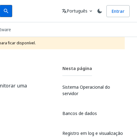
Search
Idioma
Português
Entrar
search
translate
expand_more
ftware
ra ficar disponível.
Nesta página
nitorar uma
Sistema Operacional do
servidor
Bancos de dados
Registro em log e visualização