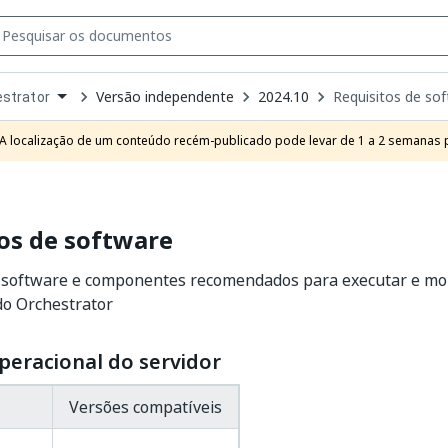
Versão independente
2024.10
Requisitos de so
strator
own
e
A localização de um conteúdo recém-publicado pode levar de 1 a 2 semanas pa
t
os de software
e software e componentes recomendados para executar e mo
do Orchestrator
peracional do servidor
Versões compatíveis