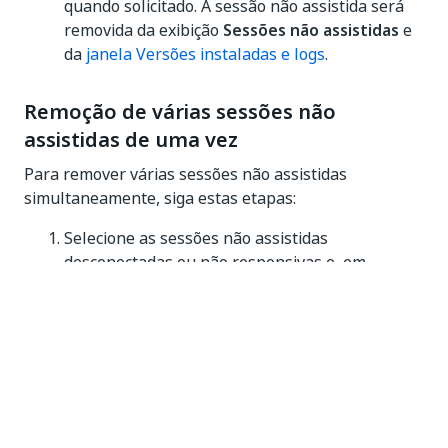
quando solicitado. A sessão não assistida será
removida da exibição
Sessões não assistidas
e
da
janela Versões instaladas e logs
.
Remoção de várias sessões não
assistidas de uma vez
Para remover várias sessões não assistidas
simultaneamente, siga estas etapas:
Selecione as sessões não assistidas
desconectadas ou não responsivas e, em
seguida, clique no ícone de
Remover
.
Clique em
Excluir
para confirmar a exclusão
quando solicitado. As sessões não assistidas
desconectadas serão removidas da exibição
Sessões não assistidas
e da
janela Versões
instaladas e logs
.