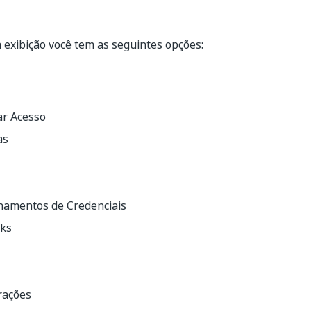
a exibição você tem as seguintes opções:
ar Acesso
as
amentos de Credenciais
ks
rações