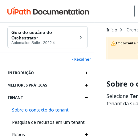
Open
Início
Orche
Dropd
Guia do usuário do
to
Orchestrator
choos
Automation Suite
·
2022.4
Importante :
produc
- Recolher
INTRODUÇÃO
Sobre o 
MELHORES PRÁTICAS
Selecione
Te
TENANT
tenant da sua
Sobre o contexto do tenant
Pesquisa de recursos em um tenant
Robôs