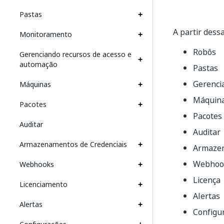
Pastas
A partir dess
Monitoramento
Robôs
Gerenciando recursos de acesso e
automação
Pastas
Gerenci
Máquinas
Máquin
Pacotes
Pacotes
Auditar
Auditar
Armazenamentos de Credenciais
Armazen
Webhoo
Webhooks
Licença
Licenciamento
Alertas
Alertas
Configu