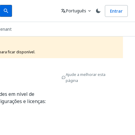
Search
Idioma
Português
Entrar
search
translate
expand_more
tenant
ra ficar disponível.
Ajude a melhorar esta
página
des em nível de
gurações e licenças: