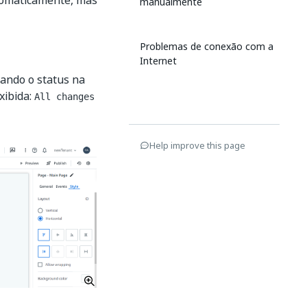
utomaticamente, mas
manualmente
Problemas de conexão com a
Internet
cando o status na
xibida:
All changes
Help improve this page