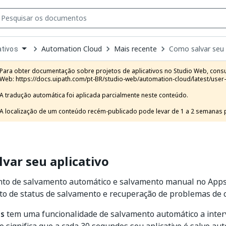
Automation Cloud
Mais recente
Como salvar seu 
ativos
own
e
Para obter documentação sobre projetos de aplicativos no Studio Web, consul
t
Web: https://docs.uipath.com/pt-BR/studio-web/automation-cloud/latest/user-
A tradução automática foi aplicada parcialmente neste conteúdo.

A localização de um conteúdo recém-publicado pode levar de 1 a 2 semanas pa
var seu aplicativo
o de salvamento automático e salvamento manual no Apps S
o de status de salvamento e recuperação de problemas de 
ps
tem uma funcionalidade de salvamento automático a inter