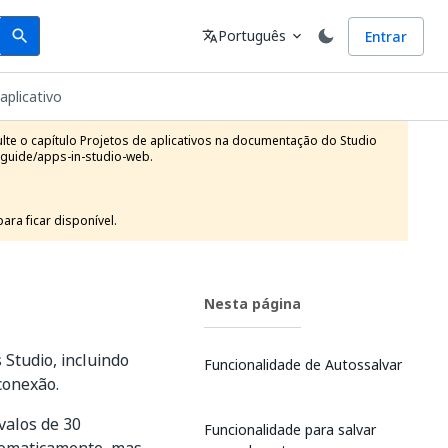
Search
Idioma
Português
Entrar
search
translate
expand_more
aplicativo
te o capítulo Projetos de aplicativos na documentação do Studio 
guide/apps-in-studio-web.

ra ficar disponível.
Nesta página
tudio, incluindo
Funcionalidade de Autossalvar
conexão.
valos de 30
Funcionalidade para salvar