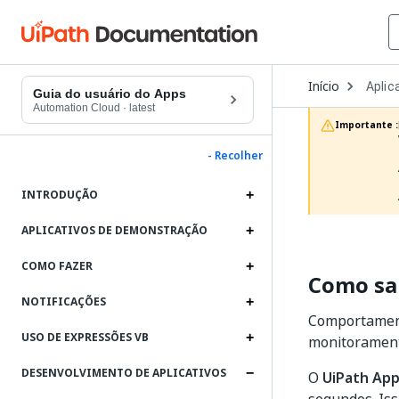
Open
Início
Aplic
Dropd
Guia do usuário do Apps
to
Automation Cloud
·
latest
choos
Importante :
produc
- Recolher
INTRODUÇÃO
APLICATIVOS DE DEMONSTRAÇÃO
COMO FAZER
Como sal
NOTIFICAÇÕES
Comportament
USO DE EXPRESSÕES VB
monitorament
DESENVOLVIMENTO DE APLICATIVOS
O
UiPath Ap