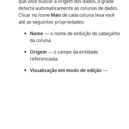
que você buscar a origem dos dados, a grade
detecta automaticamente as colunas de dados.
Clicar no ícone
Mais
de cada coluna leva você
até as seguintes propriedades:
Nome
— o nome de exibição do cabeçalho
da coluna.
Origem
— o campo da entidade
referenciada.
Visualização em modo de edição
—
determina como interagir com a coluna:
Opção de
visualização
Description
em modo
de edição
As células na coluna