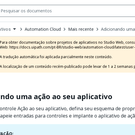
Automation Cloud
Mais recente
Adicionando uma 
ativos
own
e
Para obter documentação sobre projetos de aplicativos no Studio Web, consul
t
Web: https://docs.uipath.com/pt-BR/studio-web/automation-cloud/latest/user-
A tradução automática foi aplicada parcialmente neste conteúdo.

A localização de um conteúdo recém-publicado pode levar de 1 a 2 semanas pa
ndo uma ação ao seu aplicativo
ontrole Ação ao seu aplicativo, defina seu esquema de prop
apeie entradas para controles e implante o aplicativo de açã
VAÇÃO: