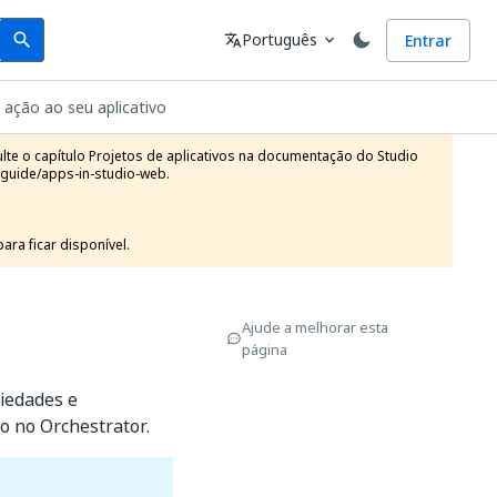
Search
Idioma
Português
Entrar
search
translate
expand_more
ação ao seu aplicativo
te o capítulo Projetos de aplicativos na documentação do Studio 
guide/apps-in-studio-web.

ra ficar disponível.
Ajude a melhorar esta
página
riedades e
o no Orchestrator.