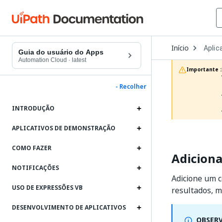
Open
Início
Aplic
Dropd
Guia do usuário do Apps
to
Automation Cloud
·
latest
choos
Importante :
produc
- Recolher
INTRODUÇÃO
APLICATIVOS DE DEMONSTRAÇÃO
COMO FAZER
Adiciona
NOTIFICAÇÕES
Adicione um c
USO DE EXPRESSÕES VB
resultados, m
DESENVOLVIMENTO DE APLICATIVOS
OBSER