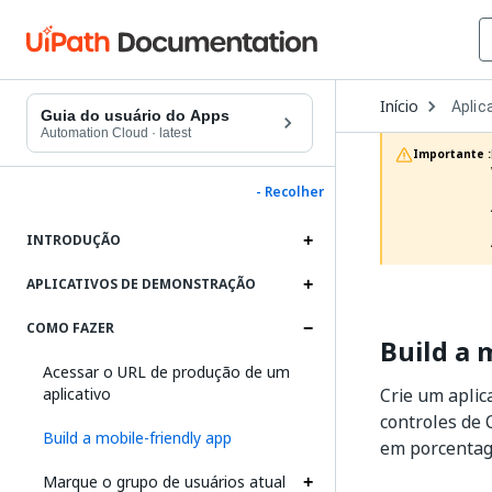
Open
Início
Aplic
Dropd
Guia do usuário do Apps
to
Automation Cloud
·
latest
choos
Importante :
produc
- Recolher
INTRODUÇÃO
APLICATIVOS DE DEMONSTRAÇÃO
COMO FAZER
Build a 
Acessar o URL de produção de um
aplicativo
Crie um aplic
controles de 
Build a mobile-friendly app
em porcenta
Marque o grupo de usuários atual