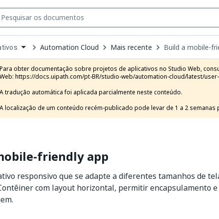
Automation Cloud
Mais recente
Build a mobile-fr
ativos
own
e
Para obter documentação sobre projetos de aplicativos no Studio Web, consul
t
Web: https://docs.uipath.com/pt-BR/studio-web/automation-cloud/latest/user-
A tradução automática foi aplicada parcialmente neste conteúdo.

A localização de um conteúdo recém-publicado pode levar de 1 a 2 semanas pa
mobile-friendly app
ativo responsivo que se adapte a diferentes tamanhos de te
Contêiner com layout horizontal, permitir encapsulamento 
gem.