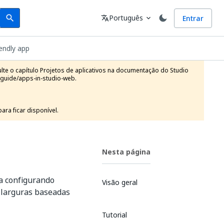
Search
Idioma
Português
Entrar
search
translate
expand_more
iendly app
te o capítulo Projetos de aplicativos na documentação do Studio 
guide/apps-in-studio-web.

ra ficar disponível.
Nesta página
la configurando
Visão geral
e larguras baseadas
Tutorial