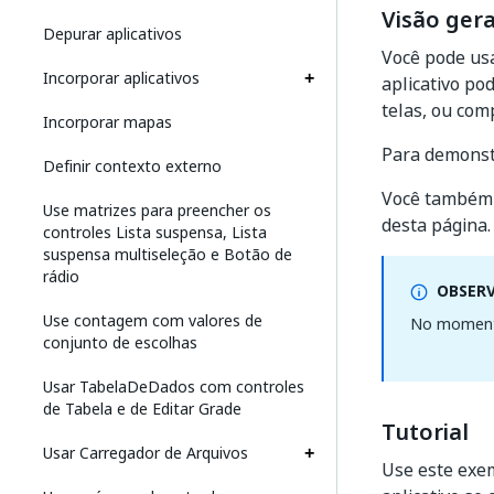
Visão gera
Depurar aplicativos
Você pode usa
Incorporar aplicativos
aplicativo po
telas, ou co
Incorporar mapas
Para demonstr
Definir contexto externo
Você também 
Use matrizes para preencher os
desta página.
controles Lista suspensa, Lista
suspensa multiseleção e Botão de
rádio
OBSER
Use contagem com valores de
No moment
conjunto de escolhas
Usar TabelaDeDados com controles
de Tabela e de Editar Grade
Tutorial
Usar Carregador de Arquivos
Use este exem