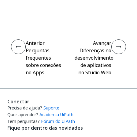
Sim
Não
thumb_up
thumb_down
Anterior
Avançar
Perguntas
Diferenças no
frequentes
desenvolvimento
sobre conexões
de aplicativos
no Apps
no Studio Web
Conectar
Precisa de ajuda?
Suporte
Quer aprender?
Academia UiPath
Tem perguntas?
Fórum do UiPath
Fique por dentro das novidades