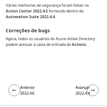
Várias melhorias de segurança foram feitas no
Action Center 2022.4.5
fornecido dentro do
Automation Suite 2022.4.4
.
Correções de bugs
Agora, todos os usuários do Azure Active Directory
podem acessar a caixa de entrada do
Actions
.
Sim
Não
thumb_up
thumb_down
Anterior
Avançar
2022.4.6
2022.4.4