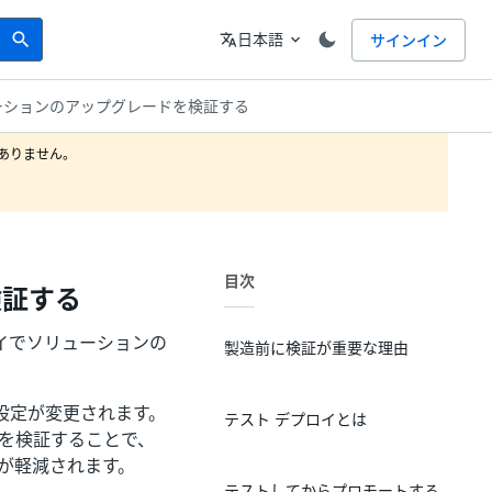
Search
言語
日本語
サインイン
search
translate
expand_more
ーションのアップグレードを検証する
りません。

目次
検証する
プロイでソリューションの
製造前に検証が重要な理由
設定が変更されます。
テスト デプロイとは
を検証することで、
が軽減されます。
テストしてからプロモートする