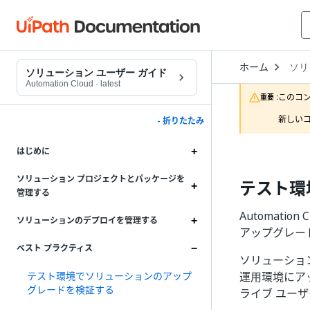
Open
ホーム
ソリ
Drop
ソリューション ユーザー ガイド
to
Automation Cloud
·
latest
choo
このコ
重要 :
produ
新しいコ
- 折りたたみ
はじめに
ソリューション プロジェクトとパッケージを
テスト環
管理する
Automat
ソリューションのデプロイを管理する
アップグレー
ベスト プラクティス
ソリューショ
テスト環境でソリューションのアップ
運用環境にア
グレードを検証する
ライブ ユー