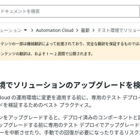
Automation Cloud
最新
テスト環境でソリュ
ューション
down
se
ンテンツの一部は機械翻訳によって処理されており、完全な翻訳を保証するものではあ
ct
ンテンツの翻訳は、およそ 1 ～ 2 週間で公開されます。 
境でソリューションのアップグレードを
ion Cloud の運用環境に変更を適用する前に、専用のテスト デ
ドを検証するためのベスト プラクティス。
ンをアップグレードすると、デプロイ済みのコンポーネントと
ップグレードする前に専用のテスト デプロイでアップグレード
ザーを中断させたり、手動での回復が必要になったりするリスク