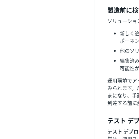
製造前に検
ソリューショ
新しく
ポーネ
他のソ
編集済
可能性
運用環境でア
みられます。
まになり、手
到達する前に
テスト デ
テスト デプロ