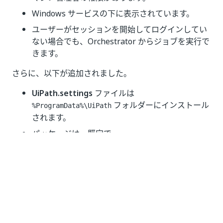
Windows サービスの下に表示されています。
ユーザーがセッションを開始してログインしてい
ない場合でも、Orchestrator からジョブを実行で
きます。
さらに、以下が追加されました。
UiPath.settings
ファイルは
フォルダーにインストール
%ProgramData%\UiPath
されます。
パッケージは、既定で
フォルダーにダ
%userprofile%\.nuget\packages
ウンロードされます。
ローカル パッケージは
フォルダーに保
%ProgramData%\UiPath\Packages
存され、Assistant で使用できます。
サービス モードの Robot は、ユーザー モードの Robot