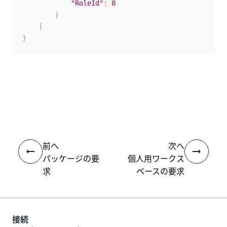
"RoleId"
:
8
}
]
}
いい
はい
thumb_up
thumb_down
え
前へ
次へ
パッケージの要
個人用ワークス
求
ペースの要求
接続