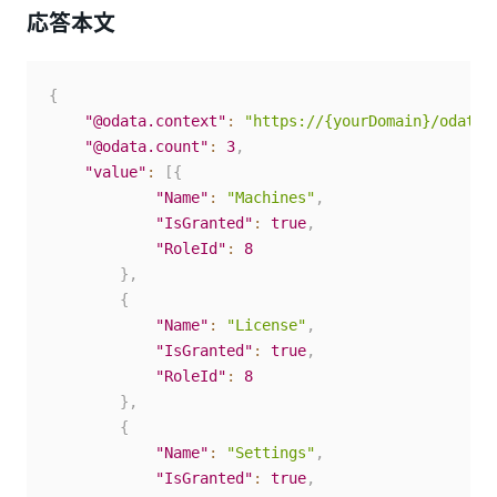
応答本文
{
"@odata.context"
:
"https://{yourDomain}/odata/
"@odata.count"
:
3
,
"value"
:
[
{
"Name"
:
"Machines"
,
"IsGranted"
:
true
,
"RoleId"
:
8
}
,
{
"Name"
:
"License"
,
"IsGranted"
:
true
,
"RoleId"
:
8
}
,
{
"Name"
:
"Settings"
,
"IsGranted"
:
true
,