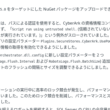
。
をターゲットにした NuGet パッケージをアップロード
5.0
は、パスによる認証を使用すると、CyberArk の資格情報コ
きず、「
(信頼されていな
Script run using untrusted shell.
トが実行されています。)」という例外がスローされていました
プリの設定パラメーター
Plugins.SecureStores.CyberArk.UsePo
格情報の取得を有効化できるようにしました。
に新しい設定パラメーターを 2 つ
Orchestrator.dll.config
および
) 追
ogs.Flush.Interval
RobotsLogs.Flush.BatchSize
ントのフラッシュの間隔とサイズを調整できるようにしました
ケーションの実行中に高率のロック競合が発生し、パフォーマ
ていました。このためロック競合を削減し、パフォーマンスと
ました。
台を超えるロボットを接続すると、SQL Server の CPU の全