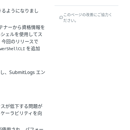
できるようになりまし
このページの改善にご協力く
ださい。
ンテナーから資格情報を
いシェルを使用してス
。今回のリリースで
を追加
werShellCLI
加し、SubmitLogs エン
。
ンスが低下する問題が
スケーラビリティを向
容量が使用され、パフォー