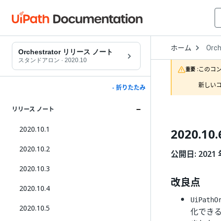
Open
ホーム
Orch
Drop
Orchestrator リリース ノート
to
スタンドアロン
·
2020.10
choo
このコ
重要 :
produ
新しいコ
- 折りたたみ
リリース ノート
2020.10.1
2020.10.
2020.10.2
公開日: 2021 
2020.10.3
改良点
2020.10.4
UiPathO
2020.10.5
化でき