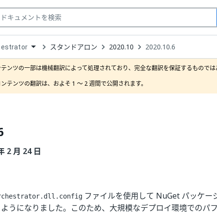
スタンドアロン
2020.10
2020.10.6
estrator
down
se
ンテンツの一部は機械翻訳によって処理されており、完全な翻訳を保証するものではあ
ct
ンテンツの翻訳は、およそ 1 ～ 2 週間で公開されます。
6
年 2 月 24 日
ファイルを使用して NuGet パッケ
rchestrator.dll.config
るようになりました。このため、大規模なデプロイ環境でのパ