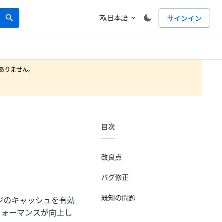
Search
言語
日本語
サインイン
search
translate
expand_more
りません。

目次
改良点
バグ修正
既知の問題
ージのキャッシュを有効
フォーマンスが向上し