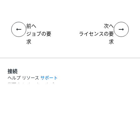
前へ
次へ
ジョブの要
ライセンスの要
求
求
接続
ヘルプ リソース
サポート
学習する
UiPath アカデミー
質問する
UiPath フォーラム
最新情報を取得