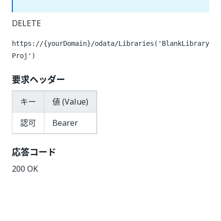
DELETE
https://{yourDomain}
/odata/Libraries('BlankLibrary
Proj')
要求ヘッダー
キー
値 (Value)
認可
Bearer
応答コード
200 OK
いい
はい
thumb_up
thumb_down
え