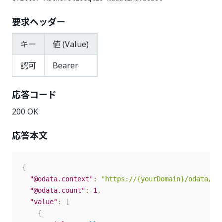
要求ヘッダー
キー
値 (Value)
認可
Bearer
応答コード
200 OK
応答本文
{
"@odata.context"
:
"https://{yourDomain}/odata/$m
"@odata.count"
:
1
,
"value"
:
[
{