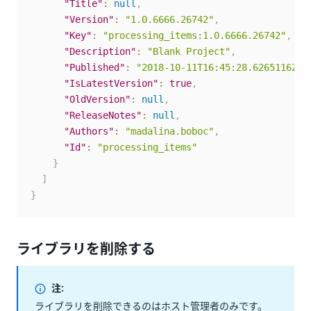
"Title"
:
null
,
"Version"
:
"1.0.6666.26742"
,
"Key"
:
"processing_items:1.0.6666.26742"
,
"Description"
:
"Blank Project"
,
"Published"
:
"2018-10-11T16:45:28.6265116Z"
,
"IsLatestVersion"
:
true
,
"OldVersion"
:
null
,
"ReleaseNotes"
:
null
,
"Authors"
:
"madalina.boboc"
,
"Id"
:
"processing_items"
}
]
}
ライブラリを削除する
注:
ライブラリを削除できるのはホスト管理者のみです。