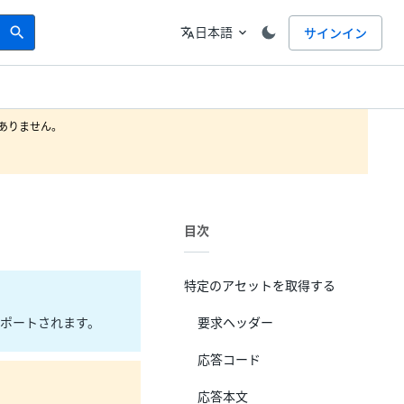
Search
言語
日本語
サインイン
search
translate
expand_more
りません。

目次
特定のアセットを取得する
がサポートされます。
要求ヘッダー
応答コード
応答本文