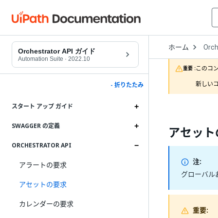
Open
ホーム
Orch
Drop
Orchestrator API ガイド
to
Automation Suite
·
2022.10
choo
このコ
重要 :
produ
新しいコ
- 折りたたみ
スタート アップ ガイド
SWAGGER の定義
アセット
ORCHESTRATOR API
注:
アラートの要求
グローバルお
アセットの要求
カレンダーの要求
重要: