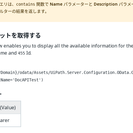
エリは、
関数で
Name
パラメーターと
Description
パラメ
contains
ィルターの結果を返します。
ットを取得する
w enables you to display all the available information for th
me and
Id.
455
rDomain}
/odata/Assets/UiPath.Server.Configuration.OData.
tName='DocAPITest')
ー
(Value)
arer