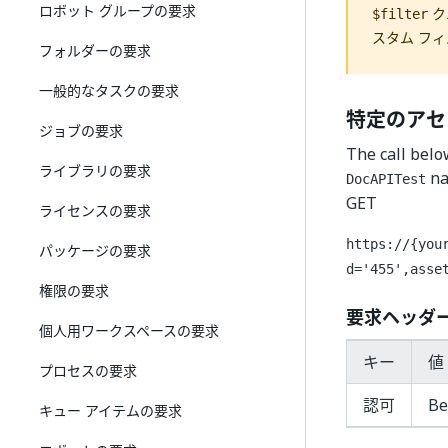
ロボット グループの要求
ク
$filter
スタム フ
フォルダーの要求
一般的なタスクの要求
特定のアセ
ジョブの要求
The call belo
ライブラリの要求
na
DocAPITest
GET
ライセンスの要求
https://{you
パッケージの要求
d='455',asse
権限の要求
要求ヘッダ
個人用ワークスペースの要求
キー
値 
プロセスの要求
認可
Be
キュー アイテムの要求