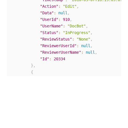
"Action"
:
"Edit"
,
"Data"
:
null
,
"UserId"
:
910
,
"UserName"
:
"DocBot"
,
"Status"
:
"InProgress"
,
"ReviewStatus"
:
"None"
,
"ReviewerUserId"
:
null
,
"ReviewerUserName"
:
null
,
"Id"
:
20334
}
,
{
"QueueItemId"
:
1050203
,
"Timestamp"
:
"2018-03-07T18:15:05.507Z
"Action"
:
"Edit"
,
"Data"
:
null
,
"UserId"
:
910
,
"UserName"
:
"DocBot"
,
"Status"
:
"Failed"
,
"ReviewStatus"
:
"None"
,