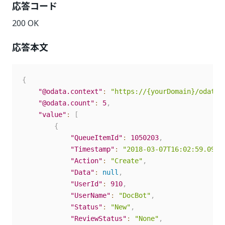
応答コード
200 OK
応答本文
{
"@odata.context"
:
"https://{yourDomain}/odata/
"@odata.count"
:
5
,
"value"
:
[
{
"QueueItemId"
:
1050203
,
"Timestamp"
:
"2018-03-07T16:02:59.09Z"
"Action"
:
"Create"
,
"Data"
:
null
,
"UserId"
:
910
,
"UserName"
:
"DocBot"
,
"Status"
:
"New"
,
"ReviewStatus"
:
"None"
,