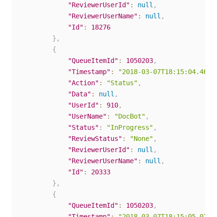
"ReviewerUserId"
:
null
,
"ReviewerUserName"
:
null
,
"Id"
:
18276
}
,
{
"QueueItemId"
:
1050203
,
"Timestamp"
:
"2018-03-07T18:15:04.46Z"
"Action"
:
"Status"
,
"Data"
:
null
,
"UserId"
:
910
,
"UserName"
:
"DocBot"
,
"Status"
:
"InProgress"
,
"ReviewStatus"
:
"None"
,
"ReviewerUserId"
:
null
,
"ReviewerUserName"
:
null
,
"Id"
:
20333
}
,
{
"QueueItemId"
:
1050203
,
"Timestamp"
:
"2018-03-07T18:15:05.07Z"