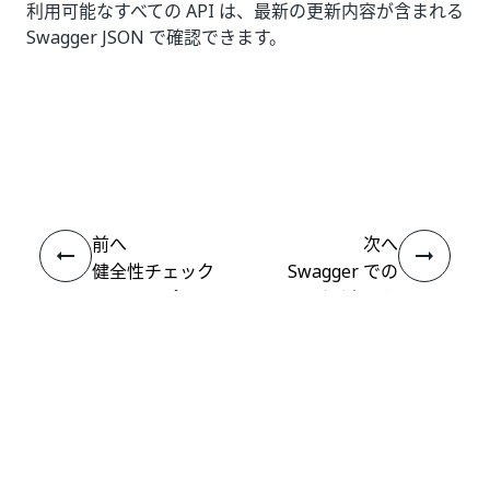
利用可能なすべての API は、最新の更新内容が含まれる
Swagger JSON で確認できます。
いい
はい
thumb_up
thumb_down
え
前へ
次へ
健全性チェック
Swagger での
のエンドポイン
API 呼び出しを
ト
認可する
接続
ヘルプ リソース
サポート
学習する
UiPath アカデミー