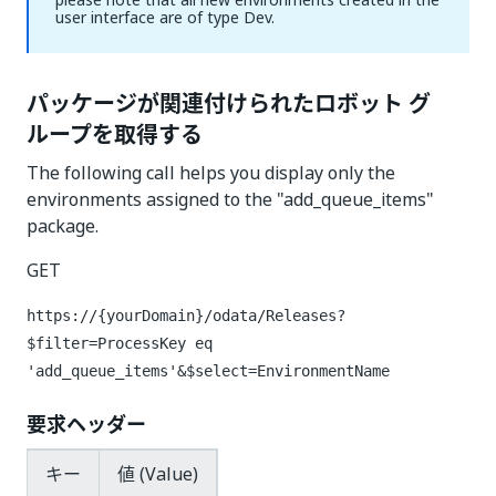
user interface are of type Dev.
パッケージが関連付けられたロボット グ
ループを取得する
The following call helps you display only the
environments assigned to the "add_queue_items"
package.
GET
https://{yourDomain}
/odata/Releases?
$filter=ProcessKey eq
'add_queue_items'&$select=EnvironmentName
要求ヘッダー
キー
値 (Value)