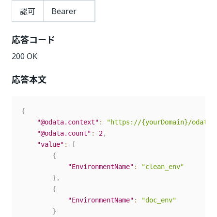
認可
Bearer
応答コード
200 OK
応答本文
{
"@odata.context"
:
"https://{yourDomain}/odata/
"@odata.count"
:
2
,
"value"
:
[
{
"EnvironmentName"
:
"clean_env"
}
,
{
"EnvironmentName"
:
"doc_env"
}