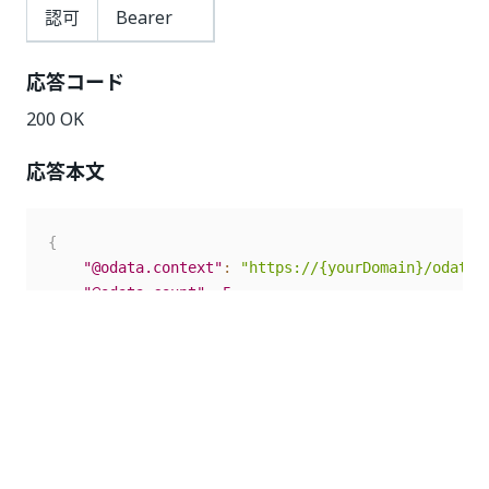
認可
Bearer
応答コード
200 OK
応答本文
{
"@odata.context"
:
"https://{yourDomain}/odata/
"@odata.count"
:
5
,
"value"
:
[
{
"Key"
:
"663119a9-cd88-4345-ad9a-e91e96
"ProcessKey"
:
"add_queue_items"
,
"ProcessVersion"
:
"1.0.6586.22741"
,
"IsLatestVersion"
:
false
,
"IsProcessDeleted"
:
false
,