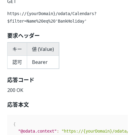
GET
https://{yourDomain}
/odata/Calendars?
$filter=Name%20eq%20'BankHoliday'
要求ヘッダー
キー
値 (Value)
認可
Bearer
応答コード
200 OK
応答本文
{
"@odata.context"
:
"https://{yourDomain}/odata/$m