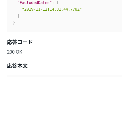
"ExcludedDates"
:
[
"2019-11-12T14:31:44.778Z"
]
}
応答コード
200 OK
応答本文
{
"@odata.context"
:
"https://{yourDomain}/odata/$m
"TimeZoneId"
:
"GTB Standard Time"
,
"ExcludedDates"
:
[
"2019-11-12T00:00:00Z"
]
,
"Name"
:
"VacationCal"
,