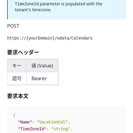
parameter is populated with the
TimeZoneId
tenant's timezone.
POST
https://{yourDomain}
/odata/Calendars
要求ヘッダー
キー
値 (Value)
認可
Bearer
要求本文
{
"Name"
:
"VacationCal"
,
"TimeZoneId"
:
"string"
,