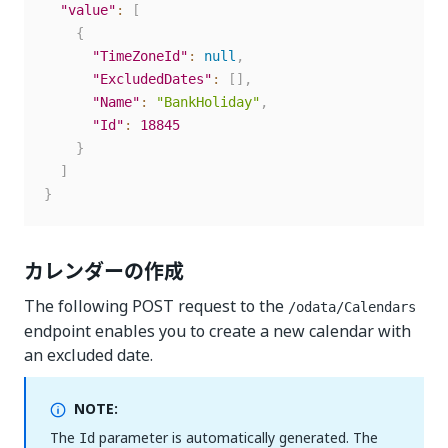
"value"
:
[
{
"TimeZoneId"
:
null
,
"ExcludedDates"
:
[
]
,
"Name"
:
"BankHoliday"
,
"Id"
:
18845
}
]
}
カレンダーの作成
The following POST request to the
/odata/Calendars
endpoint enables you to create a new calendar with
an excluded date.
NOTE:
The
parameter is automatically generated. The
Id