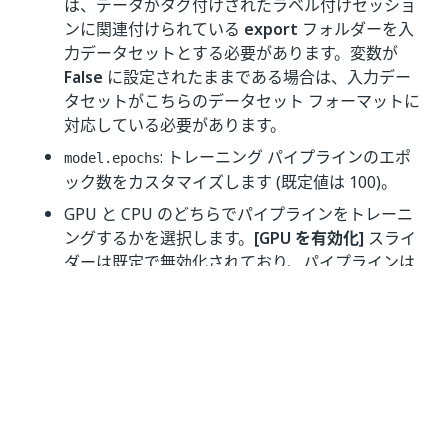
は、データがタグ付けされたラベル付けセッショ
ンに関連付けられている
export
フォルダーを入
力データセットとする必要があります。変数が
False
に設定されたままである場合は、入力デー
タセットがこちらのデータセット フォーマットに
対応している必要があります。
: トレーニング パイプラインのエポ
model.epochs
ック数をカスタマイズします (既定値は 100)。
GPU と CPU のどちらでパイプラインをトレーニ
ングするかを選択します。
[GPU を有効化]
スライ
ダーは既定で無効化されており、パイプラインは
CPU でトレーニングされます。トレーニングに
GPU (AI Robot Pro) を使用すると、CPU (AI
Robot) を使用するよりも 10 倍以上高速になりま
す。また、CPU を使用したトレーニングでは、デ
ータセットの画像数が最大 5000 個までしかサポ
ートされません。それより大きなデータセットの
場合は、GPU を使用してトレーニングする必要が