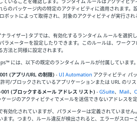
していることを確認します。ランタイム ルールはアクティビテ
れらのパッケージ内の特定のアクティビティに適用されます。
はロボットによって取得され、対象のアクティビティが実行され
アナライザー] タブでは、有効化するランタイム ルールを選択
 パラメーターを設定したりできます。このルールは、ワークフロ
る方法と同様に設定されます。
ion Ops™ には、以下の既定のランタイム ルールが付属しています
-001 (アプリ/URL の制限)
-
UI Automation
アクティビティ パ
許可/ブロックされているアプリケーションまたは URL のリ
T-001 (ブロックするメール アドレス リスト)
-
GSuite
、
Mail
、
O
パッケージのアクティビティでメールを送信できないアドレスを
で有効化されていますが、パラメーターは定義されていません
います。つまり、ルール違反が検出されると、エラーがスロー