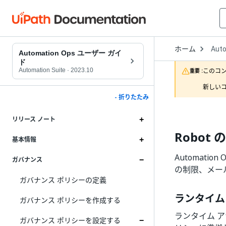
Open
ホーム
Aut
Drop
Automation Ops ユーザー ガイ
to
ド
choo
Automation Suite
·
2023.10
このコ
重要 :
produ
新しいコ
- 折りたたみ
リリース ノート
Robot
基本情報
Automati
ガバナンス
の制限、メール
ガバナンス ポリシーの定義
ランタイム
ガバナンス ポリシーを作成する
ランタイム 
ガバナンス ポリシーを設定する