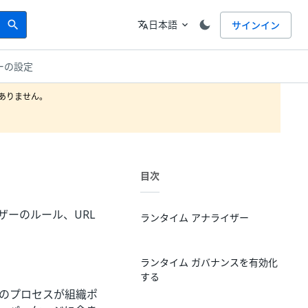
Search
言語
日本語
サインイン
search
translate
expand_more
シーの設定
りません。

目次
ライザーのルール、URL
ランタイム アナライザー
ランタイム ガバナンスを有効化
する
そのプロセスが組織ポ