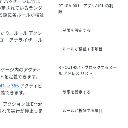
ィ パッケージに含ま
RT-UIA-001 - アプリ/URL の制
設定されているランタ
限
る際に各ルールが検証
制限を設定する
したり、ルール アクシ
ー アナライザー ル
ルールが検証する項目
。
RT-OUT-001 - ブロックするメー
ッケージ内のアクティ
ル アドレス リスト
ストを定義できます。
ffice 365
アクティビ
制限を設定する
定義できます。
。アクションは
Error
されて実行が停止しま
ルールが検証する項目