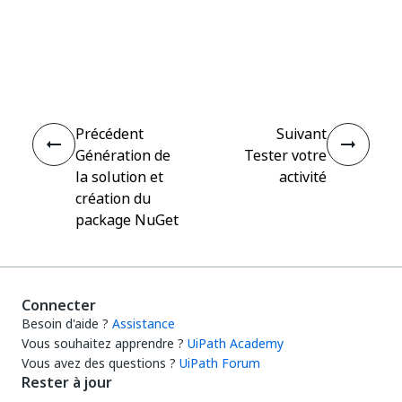
Oui
Non
thumb_up
thumb_down
Précédent
Suivant
Génération de
Tester votre
la solution et
activité
création du
package NuGet
Connecter
Besoin d'aide ?
Assistance
Vous souhaitez apprendre ?
UiPath Academy
Vous avez des questions ?
UiPath Forum
Rester à jour