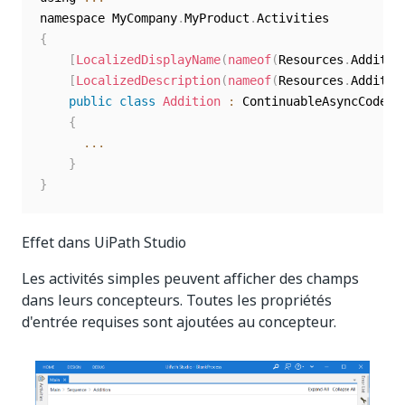
namespace MyCompany
.
MyProduct
.
{
[
LocalizedDisplayName
(
nameof
(
Resources
.
Additio
[
LocalizedDescription
(
nameof
(
Resources
.
Additio
public
class
Addition
:
 ContinuableAsyncCodeAct
{
...
}
}
Effet dans UiPath Studio
Les activités simples peuvent afficher des champs
dans leurs concepteurs. Toutes les propriétés
d'entrée requises sont ajoutées au concepteur.