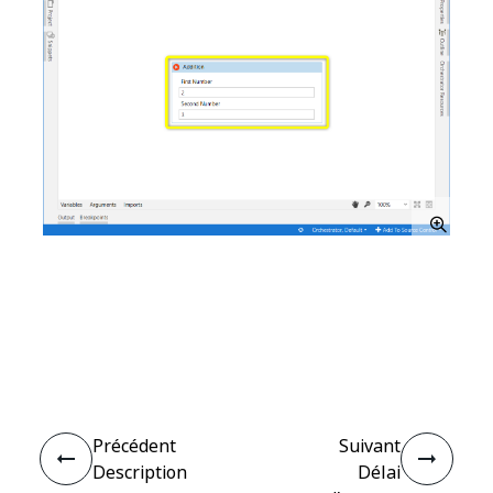
Oui
Non
thumb_up
thumb_down
Précédent
Suivant
Description
Délai