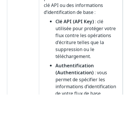
clé API ou des informations
d’identification de base :
Clé API (API Key)
: clé
utilisée pour protéger votre
flux contre les opérations
d'écriture telles que la
suppression ou le
téléchargement.
Authentification
(Authentication)
: vous
permet de spécifier les
informations d’identification
de votre flux de base
authentifié.
Gardez à l'esprit que le nom
d'utilisateur et le mot de passe
utilisés avec l'option
Clé API
(API