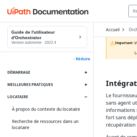
Ope
Accueil
Orc
Dro
Guide de l'utilisateur
to
d'Orchestrator
choo
Version autonome
·
2022.4
V
Important :
prod
L
- Réduire
DÉMARRAGE
Intégra
MEILLEURES PRATIQUES
Le fournisseu
LOCATAIRE
sans agent ut
À propos du contexte du locataire
informations 
fort sans dépl
Recherche de ressources dans un
récupération 
locataire