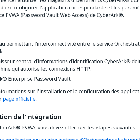
encer à utiliser les magasins d'identifiants CyberArk® CCP
abord configurer l'application correspondante et les paramèt
face PVWA (Password Vault Web Access) de CyberArk®.
u permettant l’interconnectivité entre le service Orchestrat
k.
isseur central d’informations d’identification CyberArk® doit
hine qui autorise les connexions HTTP.
k® Enterprise Password Vault
nformations sur l'installation et la configuration des applic
ur
page officielle
.
ion de l'intégration
yberArk® PVWA, vous devez effectuer les étapes suivantes :