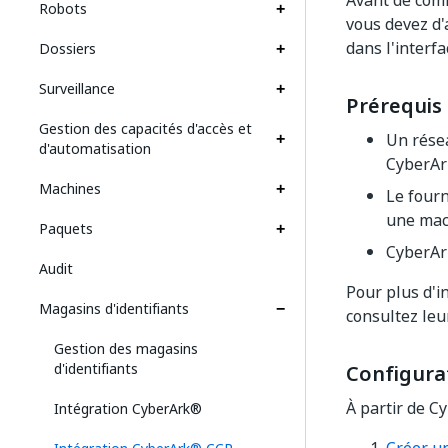
Avant de comm
Robots
vous devez d'
dans l'inter
Dossiers
Surveillance
Prérequis
Gestion des capacités d'accès et
Un résea
d'automatisation
CyberAr
Machines
Le fourn
une mac
Paquets
CyberAr
Audit
Pour plus d'i
Magasins d'identifiants
consultez le
Gestion des magasins
d'identifiants
Configurat
À partir de C
Intégration CyberArk®