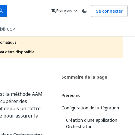
arch
Langue
Français
Se connecter
earch
translate
expand_more
rk® CCP
tomatique.

nt d’être disponible.
Sommaire de la page
 est la méthode AAM
Prérequis
récupérer des
Configuration de l'intégration
ot depuis un coffre-
re pour assurer la
Création d'une application
Orchestrator