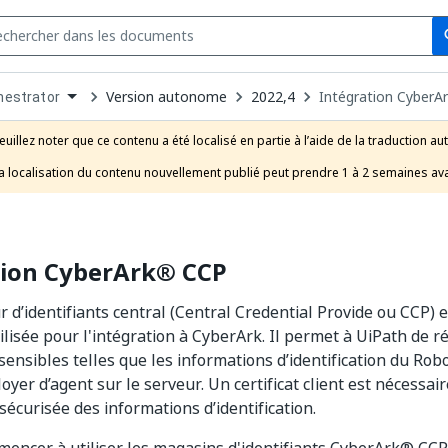
Se
s
n
Version autonome
2022,4
Intégration CyberA
hestrator
pdown
se
euillez noter que ce contenu a été localisé en partie à l’aide de la traduction au
uct
a localisation du contenu nouvellement publié peut prendre 1 à 2 semaines ava
tion CyberArk® CCP
r d’identifiants central (Central Credential Provide ou CCP)
ilisée pour l'intégration à CyberArk. Il permet à UiPath de 
sensibles telles que les informations d’identification du Rob
oyer d’agent sur le serveur. Un certificat client est nécessai
sécurisée des informations d’identification.