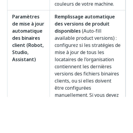
couleurs de votre machine.
Paramètres
Remplissage automatique
de mise à jour
des versions de produit
automatique
disponibles
(Auto-fill
des binaires
available product versions) :
client (Robot,
configurez si les stratégies de
Studio,
mise à jour de tous les
Assistant)
locataires de l’organisation
contiennent les dernières
versions des fichiers binaires
clients, ou si elles doivent
être configurées
manuellement. Si vous devez
gérer manuellement les
versions de mise à jour,
désactivez cette option et
suivez les étapes décrites
dans
l’article sur la mise à