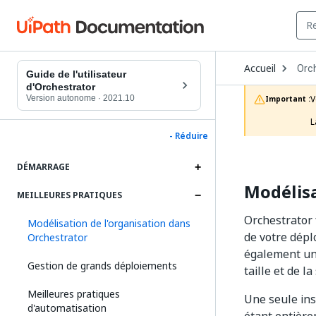
Ope
Accueil
Orc
Dro
Guide de l'utilisateur
to
d'Orchestrator
choo
Version autonome
·
2021.10
V
Important :
prod
L
- Réduire
DÉMARRAGE
Modélisa
MEILLEURES PRATIQUES
Orchestrator 
Modélisation de l'organisation dans
de votre dépl
Orchestrator
également une
Gestion de grands déploiements
taille et de la
Meilleures pratiques
Une seule ins
d'automatisation