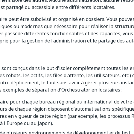
ment isolé des autres. Aucune automatisation, aucune ress
est partagé ou accessible entre différents locataires.
ire peut être subdivisé et organisé en dossiers. Vous pouve
siques ou modernes que nécessaire pour réaliser la structu
er possède différentes fonctionnalités et des capacités, vous
prié pour la gestion de l’administration et le partage des au
s sont conçus dans le but d'isoler complètement toutes les e
les robots, les actifs, les files d'attente, les utilisateurs, etc.
otre déploiement, le tout sans avoir à gérer plusieurs insta
s exemples de séparation d'Orchestrator en locataires :
aire pour chaque bureau régional ou international de votre e
eurs de chaque région disposent d'automatisations spécifique
es en vigueur de cette région (par exemple, les processus 
à l'Europe ou au Japon).
 de plusieurs environnements de développement et de test.