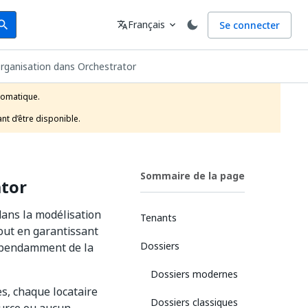
arch
Langue
Français
Se connecter
earch
translate
expand_more
organisation dans Orchestrator
tomatique.

nt d’être disponible.
Sommaire de la page
ator
dans la modélisation
Tenants
out en garantissant
Dossiers
dépendamment de la
Dossiers modernes
es, chaque locataire
Dossiers classiques