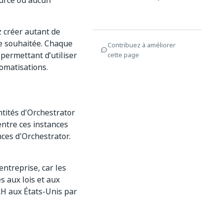
ource ou aucun
z créer autant de
re souhaitée. Chaque
Contribuez à améliorer
 permettant d’utiliser
cette page
tomatisations.
ntités d'Orchestrator
) entre ces instances
nces d'Orchestrator.
ntreprise, car les
s aux lois et aux
RH aux États-Unis par