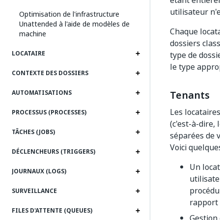
étant entière
utilisateur n'
Optimisation de l'infrastructure
Unattended à l'aide de modèles de
Chaque locata
machine
dossiers clas
LOCATAIRE
type de dossi
le type appro
CONTEXTE DES DOSSIERS
Tenants
AUTOMATISATIONS
Les locataire
PROCESSUS (PROCESSES)
(c'est-à-dire, 
TÂCHES (JOBS)
séparées de v
Voici quelque
DÉCLENCHEURS (TRIGGERS)
Un locat
JOURNAUX (LOGS)
utilisat
procédur
SURVEILLANCE
rapport 
FILES D'ATTENTE (QUEUES)
Gestion