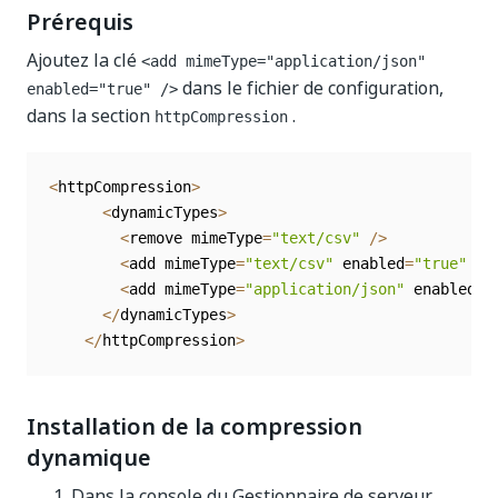
Prérequis
Ajoutez la clé
<add mimeType="application/json"
dans le fichier de configuration,
enabled="true" />
dans la section
.
httpCompression
<
httpCompression
>
<
dynamicTypes
>
<
remove mimeType
=
"text/csv"
/
>
<
add mimeType
=
"text/csv"
 enabled
=
"true"
/
>
<
add mimeType
=
"application/json"
 enabled
=
"
<
/
dynamicTypes
>
<
/
httpCompression
>
Installation de la compression
dynamique
Dans la console du Gestionnaire de serveur,