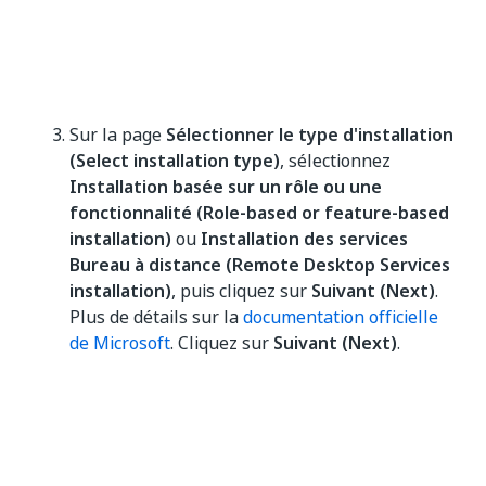
Sur la page
Sélectionner le type d'installation
(Select installation type)
, sélectionnez
Installation basée sur un rôle ou une
fonctionnalité (Role-based or feature-based
installation)
ou
Installation des services
Bureau à distance (Remote Desktop Services
installation)
, puis cliquez sur
Suivant (Next)
.
Plus de détails sur la
documentation officielle
de Microsoft
. Cliquez sur
Suivant (Next)
.
Sur la page
Sélectionner le serveur de
destination(Select destination server)
,
sélectionnez un serveur depuis le pool de
serveurs ou sélectionnez un VDH hors ligne,
puis cliquez sur
Suivant (Next)
. Plus de détails