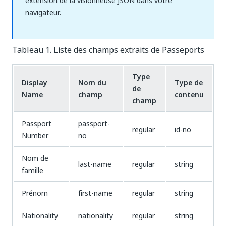
extension de la visionneuse JSON dans votre
navigateur.
Tableau 1. Liste des champs extraits de Passeports
Type
Display
Nom du
Type de
de
Name
champ
contenu
champ
Passport
passport-
regular
id-no
Number
no
Nom de
last-name
regular
string
famille
Prénom
first-name
regular
string
Nationality
nationality
regular
string