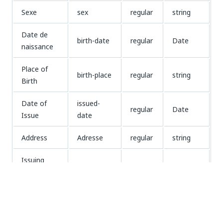
Sexe
sex
regular
string
Date de
birth-date
regular
Date
naissance
Place of
birth-place
regular
string
Birth
Date of
issued-
regular
Date
Issue
date
Address
Adresse
regular
string
Issuing
authority
regular
string
Authority
Expiration
expiration-
regular
Date
Date
date