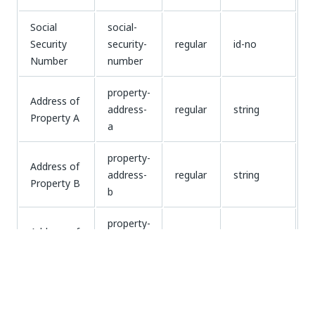
Social
social-
Security
security-
regular
id-no
Number
number
property-
Address of
address-
regular
string
Property A
a
property-
Address of
address-
regular
string
Property B
b
property-
Address of
address-
regular
string
Property C
c
type-of-
Type of
property-
regular
Numérique
Property A